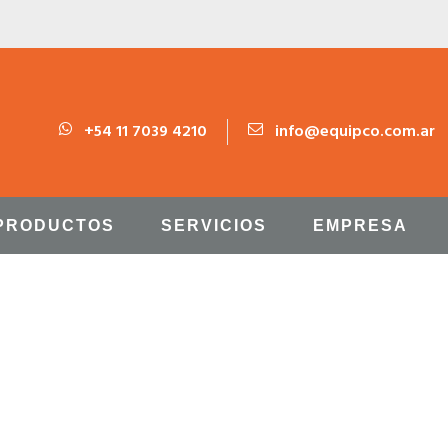
+54 11 7039 4210
info@equipco.com.ar
PRODUCTOS
SERVICIOS
EMPRESA
LLERY GRID 3 COLU